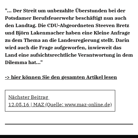
Anträge CDU
"... Der Streit um unbezahlte Überstunden bei der
Kleine Anfragen
Potsdamer Berufsfeuerwehr beschäftigt nun auch
den Landtag. Die CDU-Abgeordneten Steeven Bretz
CDU Deutschland
und Björn Lakenmacher haben eine Kleine Anfrage
CDU Fraktion im Brandenburger Landtag
zu dem Thema an die Landesregierung stellt. Darin
CDU Brandenburg
wird auch die Frage aufgeworfen, inwieweit das
CDU Potsdam
Land eine aufsichtsrechtliche Verantwortung in dem
Dilemma hat..."
-> hier können Sie den gesamten Artikel lesen
Nächster Beitrag
12.05.16 | MAZ (Quelle: www.maz-online.de)