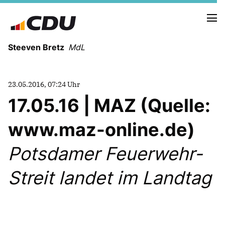
Steeven Bretz
MdL
23.05.2016, 07:24 Uhr
17.05.16 | MAZ (Quelle:
www.maz-online.de)
VITA
WAHLKREISBESUCHE
Potsdamer Feuerwehr-
PRESSEFOTOS
MEIN BÜRGERBÜRO
Streit landet im Landtag
MEIN WAHLKREIS
ZIELE
Redebeiträge