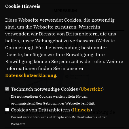
Cookie Hinweis
IMPRESSUM
Diese Webseite verwendet Cookies, die notwendig
DATENSCHUTZ
sind, um die Webseite zu nutzen. Weiterhin
verwenden wir Dienste von Drittanbietern, die uns
helfen, unser Webangebot zu verbessern (Website-
Steeven Bretz MdL
Optmierung). Für die Verwendung bestimmter
Dienste, benötigen wir Ihre Einwilligung. Ihre
Einwilligung können Sie jederzeit widerrufen. Weitere
Informationen finden Sie in unserer
Datenschutzerklärung
.
Technisch notwendige Cookies (
Übersicht
)
Gregor-Mendel-Straße 3
Die notwendigen Cookies werden allein für den
14469 Potsdam
ordnungsgemäßen Gebrauch der Webseite benötigt.
Telefon: 0331 - 20085713
Cookies von Drittanbietern (
Hinweis
)
E-Mail: buero.steeven.bretz@mdl.brandenburg.de
Derzeit verzichten wir auf Scripte von Drittanbietern auf der
Webseite.