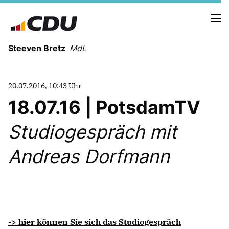
Steeven Bretz
MdL
20.07.2016, 10:43 Uhr
18.07.16 | PotsdamTV
Studiogespräch mit
VITA
WAHLKREISBESUCHE
Andreas Dorfmann
PRESSEFOTOS
MEIN BÜRGERBÜRO
MEIN WAHLKREIS
ZIELE
-> hier können Sie sich das Studiogespräch
Redebeiträge