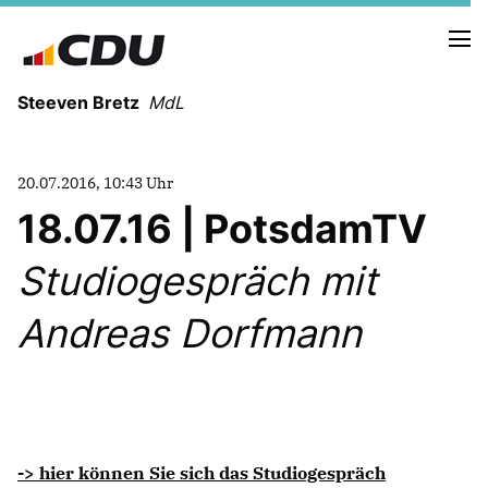
Steeven Bretz
MdL
20.07.2016, 10:43 Uhr
18.07.16 | PotsdamTV
Studiogespräch mit
VITA
WAHLKREISBESUCHE
Andreas Dorfmann
PRESSEFOTOS
MEIN BÜRGERBÜRO
MEIN WAHLKREIS
ZIELE
-> hier können Sie sich das Studiogespräch
Redebeiträge