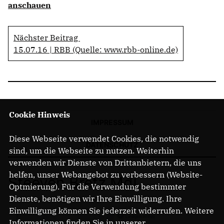
anschauen
Anträge CDU
Kleine Anfragen
Nächster Beitrag
15.07.16 | RBB (Quelle: www.rbb-online.de)
CDU Deutschland
CDU Fraktion im Brandenburger Landtag
CDU Brandenburg
CDU Potsdam
Cookie Hinweis
IMPRESSUM
Diese Webseite verwendet Cookies, die notwendig
DATENSCHUTZ
sind, um die Webseite zu nutzen. Weiterhin
verwenden wir Dienste von Drittanbietern, die uns
helfen, unser Webangebot zu verbessern (Website-
Steeven Bretz MdL
Optmierung). Für die Verwendung bestimmter
Dienste, benötigen wir Ihre Einwilligung. Ihre
Einwilligung können Sie jederzeit widerrufen. Weitere
Informationen finden Sie in unserer