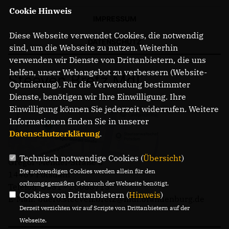
Cookie Hinweis
IMPRESSUM
Diese Webseite verwendet Cookies, die notwendig
DATENSCHUTZ
sind, um die Webseite zu nutzen. Weiterhin
verwenden wir Dienste von Drittanbietern, die uns
helfen, unser Webangebot zu verbessern (Website-
Steeven Bretz MdL
Optmierung). Für die Verwendung bestimmter
Dienste, benötigen wir Ihre Einwilligung. Ihre
Einwilligung können Sie jederzeit widerrufen. Weitere
Informationen finden Sie in unserer
Datenschutzerklärung
.
Technisch notwendige Cookies (
Übersicht
)
Gregor-Mendel-Straße 3
Die notwendigen Cookies werden allein für den
14469 Potsdam
ordnungsgemäßen Gebrauch der Webseite benötigt.
Telefon: 0331 - 20085713
Cookies von Drittanbietern (
Hinweis
)
E-Mail: buero.steeven.bretz@mdl.brandenburg.de
Derzeit verzichten wir auf Scripte von Drittanbietern auf der
Webseite.