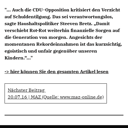
Anträge CDU
"... Auch die CDU–Opposition kritisiert den Verzicht
Kleine Anfragen
auf Schuldentilgung. Das sei verantwortungslos,
sagte Haushaltspolitiker Steeven Bretz. „Damit
CDU Deutschland
verschiebt Rot-Rot weiterhin finanzielle Sorgen auf
CDU Fraktion im Brandenburger Landtag
die Generation von morgen. Angesichts der
CDU Brandenburg
momentanen Rekordeinnahmen ist das kurzsichtig,
CDU Potsdam
egoistisch und unfair gegenüber unseren
Kindern.“..."
-> hier können Sie den gesamten Artikel lesen
Nächster Beitrag
20.07.16 | MAZ (Quelle: www.maz-online.de)