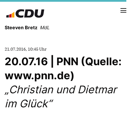
Steeven Bretz
MdL
21.07.2016, 10:45 Uhr
20.07.16 | PNN (Quelle:
www.pnn.de)
VITA
WAHLKREISBESUCHE
Christian und Dietmar
PRESSEFOTOS
MEIN BÜRGERBÜRO
im Glück“
MEIN WAHLKREIS
ZIELE
Redebeiträge