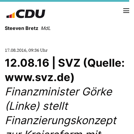
Steeven Bretz
MdL
17.08.2016, 09:36 Uhr
12.08.16 | SVZ (Quelle:
www.svz.de)
VITA
WAHLKREISBESUCHE
Finanzminister Görke
PRESSEFOTOS
MEIN BÜRGERBÜRO
(Linke) stellt
Finanzierungskonzept
MEIN WAHLKREIS
ZIELE
Redebeiträge