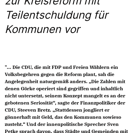
zur Kreisreform mit
Anträge CDU
Kleine Anfragen
Teilentschuldung für
Kommunen vor
CDU Deutschland
CDU Fraktion im Brandenburger Landtag
CDU Brandenburg
CDU Potsdam
"... Die CDU, die mit FDP und Freien Wählern ein
Volksbegehren gegen die Reform plant, sah die
Angelegenheit naturgemäß anders. „Die Zahlen mit
denen Görke operiert sind gegriffen und inhaltlich
nicht untersetzt, seinem Konzept mangelt es an der
gebotenen Seriosität“, sagte der Finanzpolitiker der
CDU, Steeven Bretz. „Stattdessen jongliert er
gönnerhaft mit Geld, das den Kommunen sowieso
zusteht.“ Und der innenpolitische Sprecher Sven
Petke sprach davon, dass Städte und Gemeinden mit