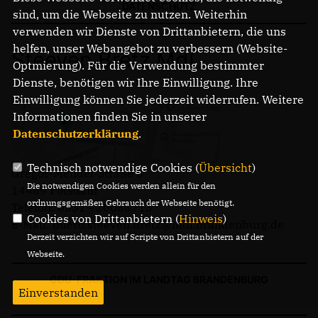
DATENSCHUTZ
sind, um die Webseite zu nutzen. Weiterhin
verwenden wir Dienste von Drittanbietern, die uns
helfen, unser Webangebot zu verbessern (Website-
Steeven Bretz MdL
Optmierung). Für die Verwendung bestimmter
Dienste, benötigen wir Ihre Einwilligung. Ihre
Einwilligung können Sie jederzeit widerrufen. Weitere
Informationen finden Sie in unserer
Datenschutzerklärung
.
Technisch notwendige Cookies (
Übersicht
)
Gregor-Mendel-Straße 3
Die notwendigen Cookies werden allein für den
14469 Potsdam
ordnungsgemäßen Gebrauch der Webseite benötigt.
Telefon: 0331 - 20085713
Cookies von Drittanbietern (
Hinweis
)
E-Mail: buero.steeven.bretz@mdl.brandenburg.de
Derzeit verzichten wir auf Scripte von Drittanbietern auf der
Webseite.
CDU-FRAKTION IM LANDTAG BRANDENBURG
Einverstanden