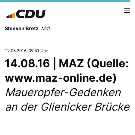
Steeven Bretz
MdL
17.08.2016, 09:51 Uhr
14.08.16 | MAZ (Quelle:
www.maz-online.de)
VITA
WAHLKREISBESUCHE
Maueropfer-Gedenken
PRESSEFOTOS
MEIN BÜRGERBÜRO
an der Glienicker Brücke
MEIN WAHLKREIS
ZIELE
Redebeiträge