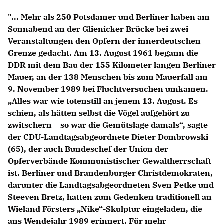
Anträge CDU
"... Mehr als 250 Potsdamer und Berliner haben am
Kleine Anfragen
Sonnabend an der Glienicker Brücke bei zwei
Veranstaltungen den Opfern der innerdeutschen
CDU Deutschland
Grenze gedacht. Am 13. August 1961 begann die
CDU Fraktion im Brandenburger Landtag
DDR mit dem Bau der 155 Kilometer langen Berliner
CDU Brandenburg
Mauer, an der 138 Menschen bis zum Mauerfall am
CDU Potsdam
9. November 1989 bei Fluchtversuchen umkamen.
Alles war wie totenstill an jenem 13. August. Es
schien, als hätten selbst die Vögel aufgehört zu
zwitschern – so war die Gemütslage damals“, sagte
der CDU-Landtagsabgeordnete Dieter Dombrowski
(65), der auch Bundeschef der Union der
Opferverbände Kommunistischer Gewaltherrschaft
ist. Berliner und Brandenburger Christdemokraten,
darunter die Landtagsabgeordneten Sven Petke und
Steeven Bretz, hatten zum Gedenken traditionell an
Wieland Försters „Nike“-Skulptur eingeladen, die
ans Wendejahr 1989 erinnert. Für mehr