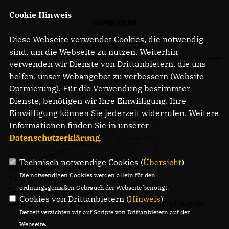
Cookie Hinweis
IMPRESSUM
Diese Webseite verwendet Cookies, die notwendig
DATENSCHUTZ
sind, um die Webseite zu nutzen. Weiterhin
verwenden wir Dienste von Drittanbietern, die uns
helfen, unser Webangebot zu verbessern (Website-
Steeven Bretz MdL
Optmierung). Für die Verwendung bestimmter
Dienste, benötigen wir Ihre Einwilligung. Ihre
Einwilligung können Sie jederzeit widerrufen. Weitere
Informationen finden Sie in unserer
Datenschutzerklärung
.
Technisch notwendige Cookies (
Übersicht
)
Gregor-Mendel-Straße 3
Die notwendigen Cookies werden allein für den
14469 Potsdam
ordnungsgemäßen Gebrauch der Webseite benötigt.
Telefon: 0331 - 20085713
Cookies von Drittanbietern (
Hinweis
)
E-Mail: buero.steeven.bretz@mdl.brandenburg.de
Derzeit verzichten wir auf Scripte von Drittanbietern auf der
Webseite.