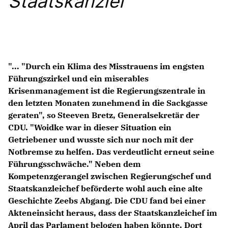
Staatskanzlei
Anträge CDU
Kleine Anfragen
CDU Deutschland
CDU Fraktion im Brandenburger Landtag
"... "Durch ein Klima des Misstrauens im engsten
CDU Brandenburg
Führungszirkel und ein miserables
CDU Potsdam
Krisenmanagement ist die Regierungszentrale in
den letzten Monaten zunehmend in die Sackgasse
geraten", so Steeven Bretz, Generalsekretär der
CDU. "Woidke war in dieser Situation ein
Getriebener und wusste sich nur noch mit der
Notbremse zu helfen. Das verdeutlicht erneut seine
Führungsschwäche." Neben dem
Kompetenzgerangel zwischen Regierungschef und
Staatskanzleichef beförderte wohl auch eine alte
Geschichte Zeebs Abgang. Die CDU fand bei einer
Akteneinsicht heraus, dass der Staatskanzleichef im
April das Parlament belogen haben könnte. Dort