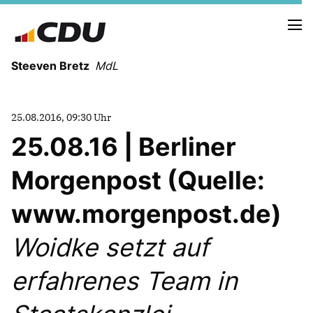
Steeven Bretz
MdL
25.08.2016, 09:30 Uhr
25.08.16 | Berliner
Morgenpost (Quelle:
VITA
WAHLKREISBESUCHE
www.morgenpost.de)
PRESSEFOTOS
MEIN BÜRGERBÜRO
Woidke setzt auf
erfahrenes Team in
MEIN WAHLKREIS
ZIELE
Redebeiträge