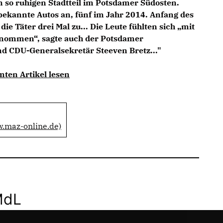
 so ruhigen Stadtteil im Potsdamer Südosten.
kannte Autos an, fünf im Jahr 2014. Anfang des
ie Täter drei Mal zu... Die Leute fühlten sich „mit
enommen“, sagte auch der Potsdamer
d CDU-Generalsekretär Steeven Bretz..."
mten Artikel lesen
w.maz-online.de)
MdL