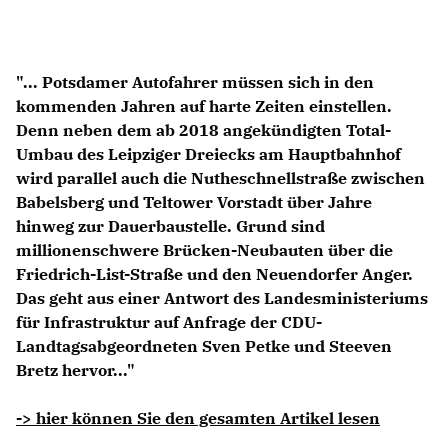
Anträge CDU
Kleine Anfragen
"... Potsdamer Autofahrer müssen sich in den
CDU Deutschland
kommenden Jahren auf harte Zeiten einstellen.
CDU Fraktion im Brandenburger Landtag
Denn neben dem ab 2018 angekündigten Total-
CDU Brandenburg
Umbau des Leipziger Dreiecks am Hauptbahnhof
CDU Potsdam
wird parallel auch die Nutheschnellstraße zwischen
Babelsberg und Teltower Vorstadt über Jahre
hinweg zur Dauerbaustelle. Grund sind
millionenschwere Brücken-Neubauten über die
Friedrich-List-Straße und den Neuendorfer Anger.
Das geht aus einer Antwort des Landesministeriums
für Infrastruktur auf Anfrage der CDU-
Landtagsabgeordneten Sven Petke und Steeven
Bretz hervor..."
-> hier können Sie den gesamten Artikel lesen