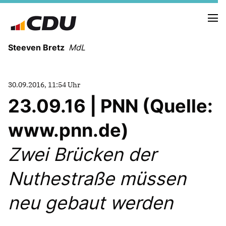
Steeven Bretz
MdL
30.09.2016, 11:54 Uhr
23.09.16 | PNN (Quelle:
www.pnn.de)
VITA
WAHLKREISBESUCHE
Zwei Brücken der
PRESSEFOTOS
MEIN BÜRGERBÜRO
Nuthestraße müssen
neu gebaut werden
MEIN WAHLKREIS
ZIELE
Redebeiträge