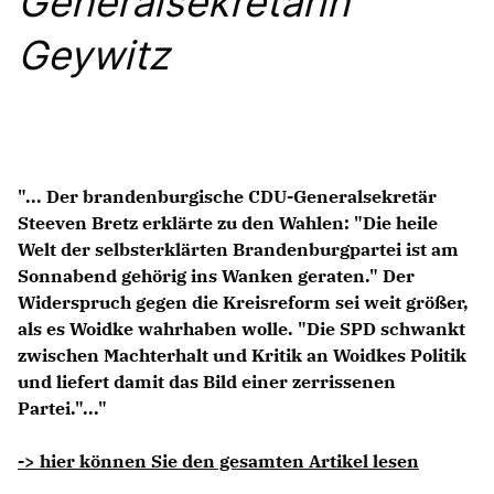
Generalsekretärin
Anträge CDU
Kleine Anfragen
Geywitz
CDU Deutschland
CDU Fraktion im Brandenburger Landtag
CDU Brandenburg
CDU Potsdam
"... Der brandenburgische CDU-Generalsekretär
Steeven Bretz erklärte zu den Wahlen: "Die heile
Welt der selbsterklärten Brandenburgpartei ist am
Sonnabend gehörig ins Wanken geraten." Der
Widerspruch gegen die Kreisreform sei weit größer,
als es Woidke wahrhaben wolle. "Die SPD schwankt
zwischen Machterhalt und Kritik an Woidkes Politik
und liefert damit das Bild einer zerrissenen
Partei."..."
-> hier können Sie den gesamten Artikel lesen