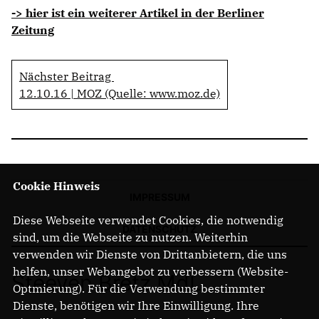
-> hier ist ein weiterer Artikel in der Berliner
Zeitung
Nächster Beitrag
12.10.16 | MOZ (Quelle: www.moz.de)
Cookie Hinweis
IMPRESSUM
Diese Webseite verwendet Cookies, die notwendig
DATENSCHUTZ
sind, um die Webseite zu nutzen. Weiterhin
verwenden wir Dienste von Drittanbietern, die uns
helfen, unser Webangebot zu verbessern (Website-
Steeven Bretz MdL
Optmierung). Für die Verwendung bestimmter
Dienste, benötigen wir Ihre Einwilligung. Ihre