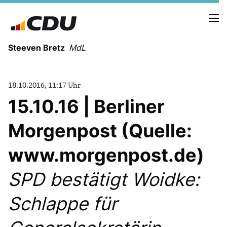
Steeven Bretz
MdL
18.10.2016, 11:17 Uhr
15.10.16 | Berliner
Morgenpost (Quelle:
VITA
WAHLKREISBESUCHE
www.morgenpost.de)
PRESSEFOTOS
MEIN BÜRGERBÜRO
SPD bestätigt Woidke:
Schlappe für
MEIN WAHLKREIS
ZIELE
Redebeiträge