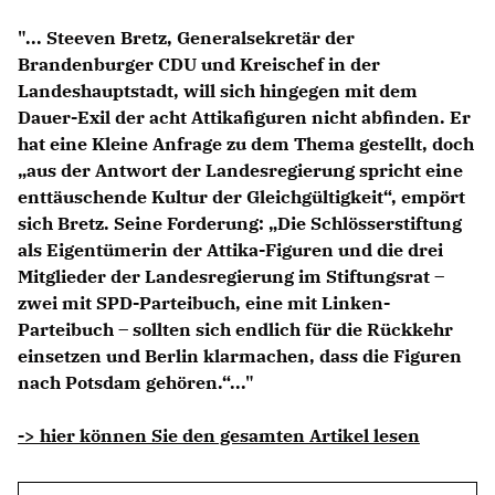
Anträge CDU
"... Steeven Bretz, Generalsekretär der
Kleine Anfragen
Brandenburger CDU und Kreischef in der
Landeshauptstadt, will sich hingegen mit dem
CDU Deutschland
Dauer-Exil der acht Attikafiguren nicht abfinden. Er
CDU Fraktion im Brandenburger Landtag
hat eine Kleine Anfrage zu dem Thema gestellt, doch
CDU Brandenburg
aus der Antwort der Landesregierung spricht eine
CDU Potsdam
enttäuschende Kultur der Gleichgültigkeit“, empört
sich Bretz. Seine Forderung: „Die Schlösserstiftung
als Eigentümerin der Attika-Figuren und die drei
Mitglieder der Landesregierung im Stiftungsrat –
zwei mit SPD-Parteibuch, eine mit Linken-
Parteibuch – sollten sich endlich für die Rückkehr
einsetzen und Berlin klarmachen, dass die Figuren
nach Potsdam gehören.“..."
-> hier können Sie den gesamten Artikel lesen