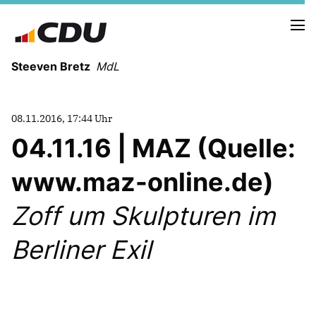
Steeven Bretz
MdL
08.11.2016, 17:44 Uhr
04.11.16 | MAZ (Quelle:
www.maz-online.de)
VITA
WAHLKREISBESUCHE
Zoff um Skulpturen im
PRESSEFOTOS
MEIN BÜRGERBÜRO
Berliner Exil
MEIN WAHLKREIS
ZIELE
Redebeiträge