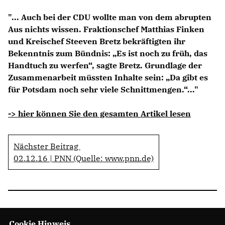
Anträge CDU
"... Auch bei der CDU wollte man von dem abrupten
Kleine Anfragen
Aus nichts wissen. Fraktionschef Matthias Finken
und Kreischef Steeven Bretz bekräftigten ihr
CDU Deutschland
Bekenntnis zum Bündnis: „Es ist noch zu früh, das
CDU Fraktion im Brandenburger Landtag
Handtuch zu werfen“, sagte Bretz. Grundlage der
CDU Brandenburg
Zusammenarbeit müssten Inhalte sein: „Da gibt es
CDU Potsdam
für Potsdam noch sehr viele Schnittmengen.“..."
-> hier können Sie den gesamten Artikel lesen
Nächster Beitrag
02.12.16 | PNN (Quelle: www.pnn.de)
Cookie Hinweis