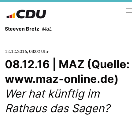
Steeven Bretz
MdL
12.12.2016, 08:02 Uhr
08.12.16 | MAZ (Quelle:
www.maz-online.de)
VITA
WAHLKREISBESUCHE
Wer hat künftig im
PRESSEFOTOS
MEIN BÜRGERBÜRO
Rathaus das Sagen?
MEIN WAHLKREIS
ZIELE
Redebeiträge