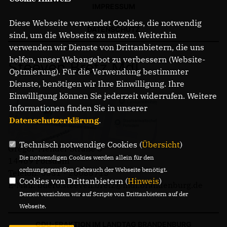
IMPRESSUM
Diese Webseite verwendet Cookies, die notwendig
DATENSCHUTZ
sind, um die Webseite zu nutzen. Weiterhin
verwenden wir Dienste von Drittanbietern, die uns
helfen, unser Webangebot zu verbessern (Website-
Steeven Bretz MdL
Optmierung). Für die Verwendung bestimmter
Dienste, benötigen wir Ihre Einwilligung. Ihre
Einwilligung können Sie jederzeit widerrufen. Weitere
Informationen finden Sie in unserer
Datenschutzerklärung
.
Technisch notwendige Cookies (
Übersicht
)
Gregor-Mendel-Straße 3
Die notwendigen Cookies werden allein für den
14469 Potsdam
ordnungsgemäßen Gebrauch der Webseite benötigt.
Telefon: 0331 - 20085713
Cookies von Drittanbietern (
Hinweis
)
E-Mail: buero.steeven.bretz@mdl.brandenburg.de
Derzeit verzichten wir auf Scripte von Drittanbietern auf der
Webseite.
CDU-FRAKTION IM LANDTAG BRANDENBURG