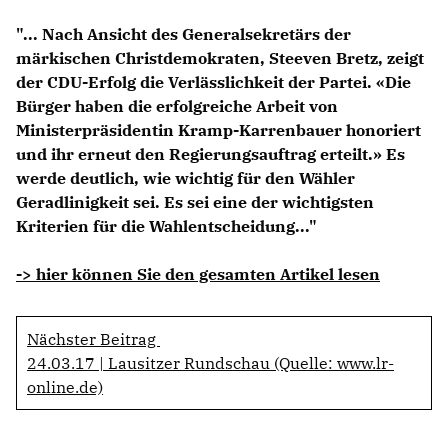
Anträge CDU
"... Nach Ansicht des Generalsekretärs der
Kleine Anfragen
märkischen Christdemokraten, Steeven Bretz, zeigt
der CDU-Erfolg die Verlässlichkeit der Partei. «Die
CDU Deutschland
Bürger haben die erfolgreiche Arbeit von
CDU Fraktion im Brandenburger Landtag
Ministerpräsidentin Kramp-Karrenbauer honoriert
CDU Brandenburg
und ihr erneut den Regierungsauftrag erteilt.» Es
CDU Potsdam
werde deutlich, wie wichtig für den Wähler
Geradlinigkeit sei. Es sei eine der wichtigsten
Kriterien für die Wahlentscheidung..."
-> hier können Sie den gesamten Artikel lesen
Nächster Beitrag
24.03.17 | Lausitzer Rundschau (Quelle: www.lr-
online.de)