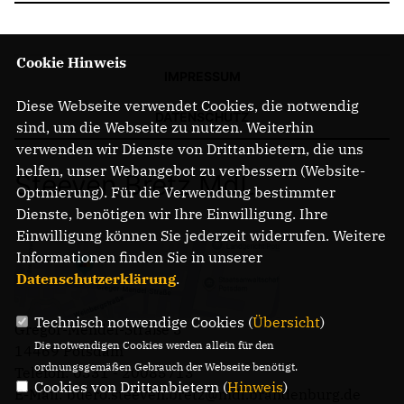
Cookie Hinweis
IMPRESSUM
Diese Webseite verwendet Cookies, die notwendig
DATENSCHUTZ
sind, um die Webseite zu nutzen. Weiterhin
verwenden wir Dienste von Drittanbietern, die uns
helfen, unser Webangebot zu verbessern (Website-
Steeven Bretz MdL
Optmierung). Für die Verwendung bestimmter
Dienste, benötigen wir Ihre Einwilligung. Ihre
Einwilligung können Sie jederzeit widerrufen. Weitere
Informationen finden Sie in unserer
Datenschutzerklärung
.
Technisch notwendige Cookies (
Übersicht
)
Gregor-Mendel-Straße 3
Die notwendigen Cookies werden allein für den
14469 Potsdam
ordnungsgemäßen Gebrauch der Webseite benötigt.
Telefon: 0331 - 20085713
Cookies von Drittanbietern (
Hinweis
)
E-Mail: buero.steeven.bretz@mdl.brandenburg.de