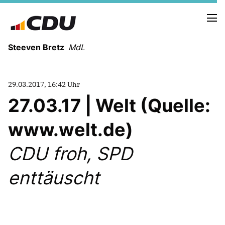
Steeven Bretz
MdL
29.03.2017, 16:42 Uhr
27.03.17 | Welt (Quelle:
www.welt.de)
VITA
WAHLKREISBESUCHE
CDU froh, SPD
PRESSEFOTOS
MEIN BÜRGERBÜRO
enttäuscht
MEIN WAHLKREIS
ZIELE
Redebeiträge