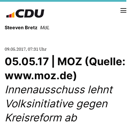
Steeven Bretz
MdL
09.05.2017, 07:31 Uhr
05.05.17 | MOZ (Quelle:
www.moz.de)
VITA
WAHLKREISBESUCHE
Innenausschuss lehnt
PRESSEFOTOS
MEIN BÜRGERBÜRO
Volksinitiative gegen
Kreisreform ab
MEIN WAHLKREIS
ZIELE
Redebeiträge