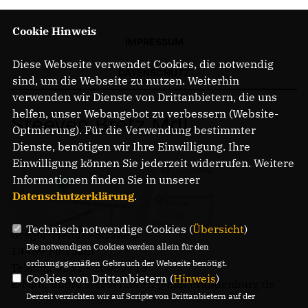
Cookie Hinweis
IMPRESSUM
Diese Webseite verwendet Cookies, die notwendig
DATENSCHUTZ
sind, um die Webseite zu nutzen. Weiterhin
verwenden wir Dienste von Drittanbietern, die uns
helfen, unser Webangebot zu verbessern (Website-
Steeven Bretz MdL
Optmierung). Für die Verwendung bestimmter
Dienste, benötigen wir Ihre Einwilligung. Ihre
Einwilligung können Sie jederzeit widerrufen. Weitere
Informationen finden Sie in unserer
Datenschutzerklärung
.
Technisch notwendige Cookies (
Übersicht
)
Gregor-Mendel-Straße 3
Die notwendigen Cookies werden allein für den
14469 Potsdam
ordnungsgemäßen Gebrauch der Webseite benötigt.
Telefon: 0331 - 20085713
Cookies von Drittanbietern (
Hinweis
)
E-Mail: buero.steeven.bretz@mdl.brandenburg.de
Derzeit verzichten wir auf Scripte von Drittanbietern auf der