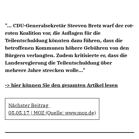
Anträge CDU
Kleine Anfragen
"... CDU-Generalsekretär Steeven Bretz warf der rot-
CDU Deutschland
roten Koalition vor, die Auflagen für die
CDU Fraktion im Brandenburger Landtag
Teilentschuldung könnten dazu führen, dass die
CDU Brandenburg
betroffenen Kommunen höhere Gebühren von den
CDU Potsdam
Bürgern verlangten. Zudem kritisierte er, dass die
Landesregierung die Teilentschuldung über
mehrere Jahre strecken wolle..."
-> hier können Sie den gesamten Artikel lesen
Nächster Beitrag
05.05.17 | MOZ (Quelle: www.moz.de)