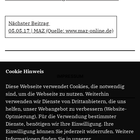
Nächster Beitrag
05.05.17 | MAZ (Quelle: www.maz-online.de)
Cookie Hinweis
IMPRESSUM
Diese Webseite verwendet Cookies, die notwendig
DATENSCHUTZ
sind, um die Webseite zu nutzen. Weiterhin
verwenden wir Dienste von Drittanbietern, die uns
helfen, unser Webangebot zu verbessern (Website-
Steeven Bretz MdL
Optmierung). Für die Verwendung bestimmter
Dienste, benötigen wir Ihre Einwilligung. Ihre
Einwilligung können Sie jederzeit widerrufen. Weitere
Informationen finden Sie in unserer