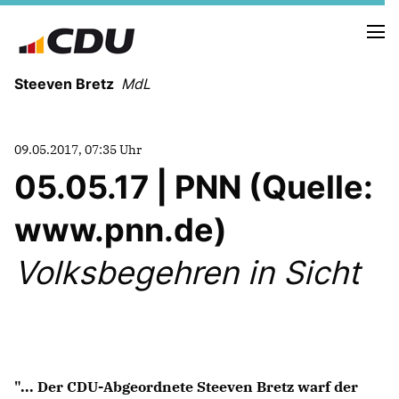
Steeven Bretz
MdL
09.05.2017, 07:35 Uhr
05.05.17 | PNN (Quelle:
www.pnn.de)
VITA
WAHLKREISBESUCHE
Volksbegehren in Sicht
PRESSEFOTOS
MEIN BÜRGERBÜRO
MEIN WAHLKREIS
ZIELE
"... Der CDU-Abgeordnete Steeven Bretz warf der
Redebeiträge