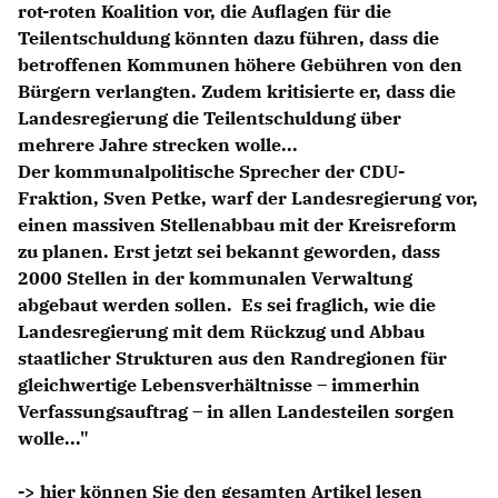
rot-roten Koalition vor, die Auflagen für die
Anträge CDU
Teilentschuldung könnten dazu führen, dass die
Kleine Anfragen
betroffenen Kommunen höhere Gebühren von den
Bürgern verlangten. Zudem kritisierte er, dass die
CDU Deutschland
Landesregierung die Teilentschuldung über
CDU Fraktion im Brandenburger Landtag
mehrere Jahre strecken wolle...
CDU Brandenburg
Der kommunalpolitische Sprecher der CDU-
CDU Potsdam
Fraktion, Sven Petke, warf der Landesregierung vor,
einen massiven Stellenabbau mit der Kreisreform
zu planen. Erst jetzt sei bekannt geworden, dass
2000 Stellen in der kommunalen Verwaltung
abgebaut werden sollen. Es sei fraglich, wie die
Landesregierung mit dem Rückzug und Abbau
staatlicher Strukturen aus den Randregionen für
gleichwertige Lebensverhältnisse – immerhin
Verfassungsauftrag – in allen Landesteilen sorgen
wolle..."
-> hier können Sie den gesamten Artikel lesen