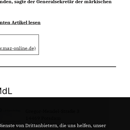
finden, sagte der Generalsekretär der märkischen
mten Artikel lesen
w.maz-online.de)
MdL
Gregor-Mendel-Straße 3
14469 Potsdam
Telefon: 0331 - 20085713
enste von Drittanbietern, die uns helfen, unser