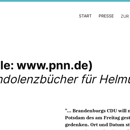
START
PRESSE
ZUR
lle: www.pnn.de)
ndolenzbücher für Helmu
"... Brandenburgs CDU will 
Potsdam des am Freitag ges
gedenken. Ort und Datum stün