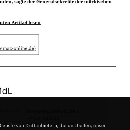
finden, sagte der Generalsekretär der märkischen
mten Artikel lesen
w.maz-online.de)
MdL
Gregor-Mendel-Straße 3
14469 Potsdam
Telefon: 0331 - 20085713
enste von Drittanbietern, die uns helfen, unser