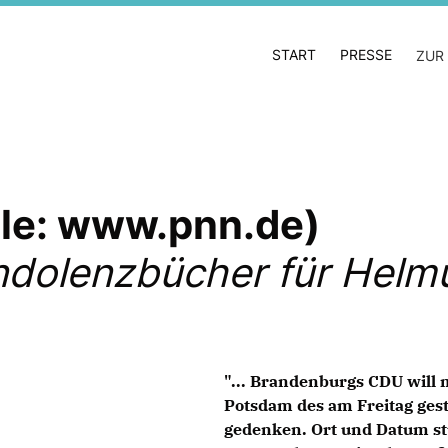
START
PRESSE
ZUR
lle: www.pnn.de)
ndolenzbücher für Helmu
"... Brandenburgs CDU will 
Potsdam des am Freitag ges
gedenken. Ort und Datum stün