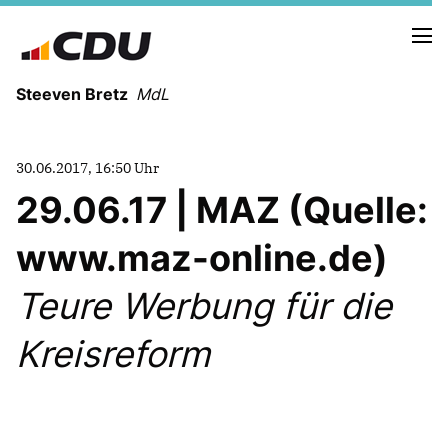
Steeven Bretz
MdL
30.06.2017, 16:50 Uhr
29.06.17 | MAZ (Quelle:
www.maz-online.de)
VITA
WAHLKREISBESUCHE
Teure Werbung für die
PRESSEFOTOS
MEIN BÜRGERBÜRO
Kreisreform
MEIN WAHLKREIS
ZIELE
Redebeiträge