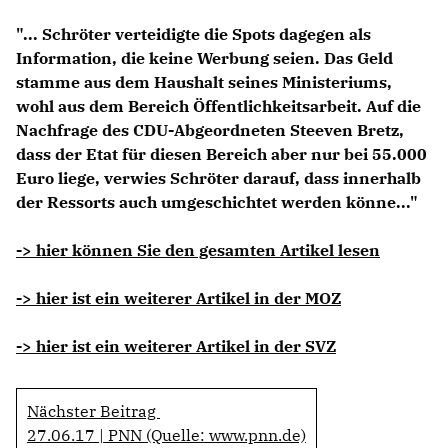
Anträge CDU
"... Schröter verteidigte die Spots dagegen als
Kleine Anfragen
Information, die keine Werbung seien. Das Geld
stamme aus dem Haushalt seines Ministeriums,
CDU Deutschland
wohl aus dem Bereich Öffentlichkeitsarbeit. Auf die
CDU Fraktion im Brandenburger Landtag
Nachfrage des CDU-Abgeordneten Steeven Bretz,
CDU Brandenburg
dass der Etat für diesen Bereich aber nur bei 55.000
CDU Potsdam
Euro liege, verwies Schröter darauf, dass innerhalb
der Ressorts auch umgeschichtet werden könne..."
-> hier können Sie den gesamten Artikel lesen
-> hier ist ein weiterer Artikel in der MOZ
-> hier ist ein weiterer Artikel in der SVZ
Nächster Beitrag
27.06.17 | PNN (Quelle: www.pnn.de)