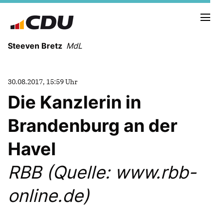
Steeven Bretz
MdL
30.08.2017, 15:59 Uhr
Die Kanzlerin in
Brandenburg an der
VITA
WAHLKREISBESUCHE
Havel
PRESSEFOTOS
MEIN BÜRGERBÜRO
RBB (Quelle: www.rbb-
online.de)
MEIN WAHLKREIS
ZIELE
Redebeiträge