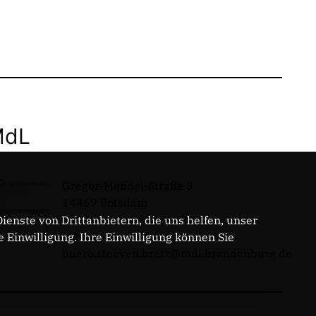
MdL
Gregor-Mendel-Straße 3
14469 Potsdam
Telefon: 0331 - 20085713
enste von Drittanbietern, die uns helfen, unser
E-Mail:
Einwilligung. Ihre Einwilligung können Sie
buero.steeven.bretz@mdl.brandenburg.de