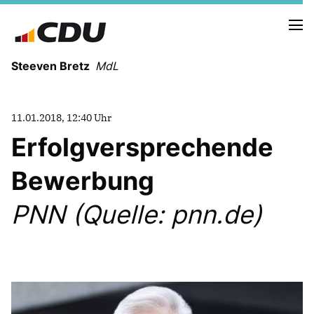
Steeven Bretz
MdL
11.01.2018, 12:40 Uhr
Erfolgversprechende
Bewerbung
VITA
WAHLKREISBESUCHE
PNN (Quelle: pnn.de)
PRESSEFOTOS
MEIN BÜRGERBÜRO
MEIN WAHLKREIS
ZIELE
Redebeiträge