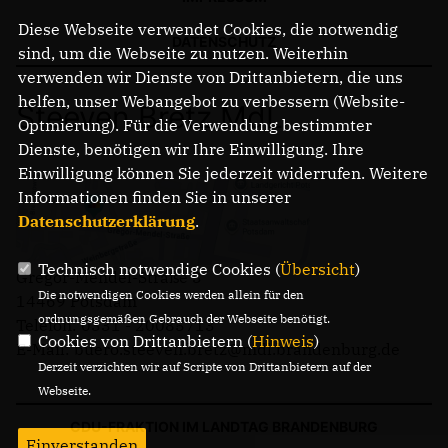
Diese Webseite verwendet Cookies, die notwendig
DATENSCHUTZ
sind, um die Webseite zu nutzen. Weiterhin
verwenden wir Dienste von Drittanbietern, die uns
helfen, unser Webangebot zu verbessern (Website-
Steeven Bretz MdL
Optmierung). Für die Verwendung bestimmter
Dienste, benötigen wir Ihre Einwilligung. Ihre
Einwilligung können Sie jederzeit widerrufen. Weitere
Informationen finden Sie in unserer
Datenschutzerklärung
.
Technisch notwendige Cookies (
Übersicht
)
Gregor-Mendel-Straße 3
Die notwendigen Cookies werden allein für den
14469 Potsdam
ordnungsgemäßen Gebrauch der Webseite benötigt.
Telefon: 0331 - 20085713
Cookies von Drittanbietern (
Hinweis
)
E-Mail: buero.steeven.bretz@mdl.brandenburg.de
Derzeit verzichten wir auf Scripte von Drittanbietern auf der
Webseite.
CDU-FRAKTION IM LANDTAG BRANDENBURG
Einverstanden