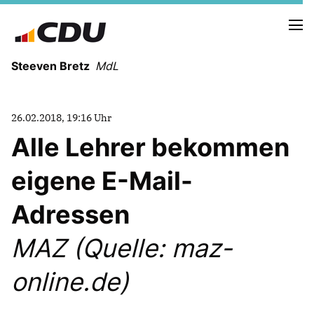
Steeven Bretz
MdL
26.02.2018, 19:16 Uhr
Alle Lehrer bekommen
eigene E-Mail-
VITA
WAHLKREISBESUCHE
Adressen
PRESSEFOTOS
MEIN BÜRGERBÜRO
MAZ (Quelle: maz-
online.de)
MEIN WAHLKREIS
ZIELE
Redebeiträge