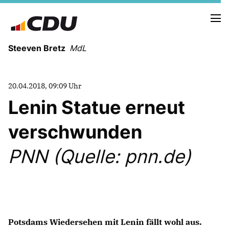
Steeven Bretz
MdL
20.04.2018, 09:09 Uhr
Lenin Statue erneut
verschwunden
VITA
WAHLKREISBESUCHE
PNN (Quelle: pnn.de)
PRESSEFOTOS
MEIN BÜRGERBÜRO
MEIN WAHLKREIS
ZIELE
Potsdams Wiedersehen mit Lenin fällt wohl aus.
Redebeiträge