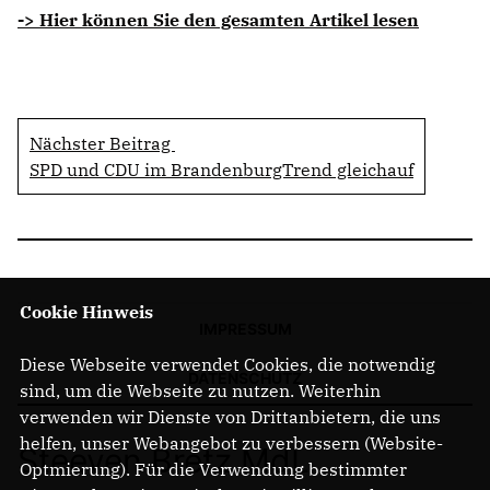
-> Hier können Sie den gesamten Artikel lesen
Nächster Beitrag
SPD und CDU im BrandenburgTrend gleichauf
Cookie Hinweis
IMPRESSUM
Diese Webseite verwendet Cookies, die notwendig
DATENSCHUTZ
sind, um die Webseite zu nutzen. Weiterhin
verwenden wir Dienste von Drittanbietern, die uns
helfen, unser Webangebot zu verbessern (Website-
Steeven Bretz MdL
Optmierung). Für die Verwendung bestimmter