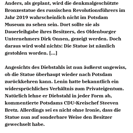
Anders, als geplant, wird die denkmalgeschützte
Anträge CDU
Bronzestatue des russischen Revolutionsführers im
Kleine Anfragen
Jahr 2019 wahrscheinlich nicht im Potsdam
Museum zu sehen sein. Dort sollte sie als
CDU Deutschland
Dauerleihgabe ihres Besitzers, des Oldenburger
CDU Fraktion im Brandenburger Landtag
Unternehmers Dirk Onnen, gezeigt werden. Doch
CDU Brandenburg
daraus wird wohl nichts: Die Statue ist nämlich
CDU Potsdam
gestohlen worden. [...]
Angesichts des Diebstahls ist nun äußerst ungewiss,
ob die Statue überhaupt wieder nach Potsdam
zurückkehren kann. Lenin hatte bekanntlich ein
widersprüchliches Verhältnis zum Privateigentum.
Natürlich lehne er Diebstahl in jeder Form ab,
kommentierte Potsdams CDU-Kreischef Steeven
Bretz. Allerdings sei es nicht ohne Ironie, dass die
Statue nun auf sonderbare Weise den Besitzer
gewechselt habe.