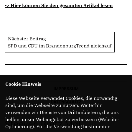
-> Hier können Sie den gesamten Artikel lesen
Nächster Beitrag
SPD und CDU im BrandenburgTrend gleichauf
Cookie Hinweis
IMPRESSUM
Diese Webseite verwendet Cookies, die notwendig
DATENSCHUTZ
sind, um die Webseite zu nutzen. Weiterhin
verwenden wir Dienste von Drittanbietern, die uns
helfen, unser Webangebot zu verbessern (Website-
Steeven Bretz MdL
Optmierung). Für die Verwendung bestimmter