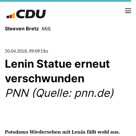
Steeven Bretz
MdL
20.04.2018, 09:09 Uhr
Lenin Statue erneut
verschwunden
VITA
WAHLKREISBESUCHE
PNN (Quelle: pnn.de)
PRESSEFOTOS
MEIN BÜRGERBÜRO
MEIN WAHLKREIS
ZIELE
Potsdams Wiedersehen mit Lenin fällt wohl aus.
Redebeiträge