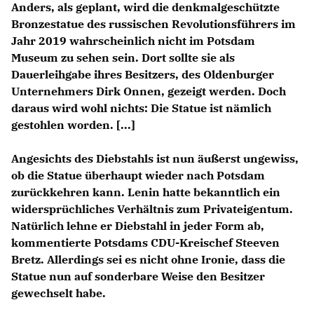
Anders, als geplant, wird die denkmalgeschützte
Anträge CDU
Bronzestatue des russischen Revolutionsführers im
Kleine Anfragen
Jahr 2019 wahrscheinlich nicht im Potsdam
Museum zu sehen sein. Dort sollte sie als
CDU Deutschland
Dauerleihgabe ihres Besitzers, des Oldenburger
CDU Fraktion im Brandenburger Landtag
Unternehmers Dirk Onnen, gezeigt werden. Doch
CDU Brandenburg
daraus wird wohl nichts: Die Statue ist nämlich
CDU Potsdam
gestohlen worden. [...]
Angesichts des Diebstahls ist nun äußerst ungewiss,
ob die Statue überhaupt wieder nach Potsdam
zurückkehren kann. Lenin hatte bekanntlich ein
widersprüchliches Verhältnis zum Privateigentum.
Natürlich lehne er Diebstahl in jeder Form ab,
kommentierte Potsdams CDU-Kreischef Steeven
Bretz. Allerdings sei es nicht ohne Ironie, dass die
Statue nun auf sonderbare Weise den Besitzer
gewechselt habe.