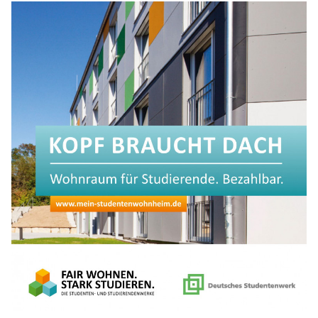
Anträge CDU
Kleine Anfragen
CDU Deutschland
CDU Fraktion im Brandenburger Landtag
CDU Brandenburg
CDU Potsdam