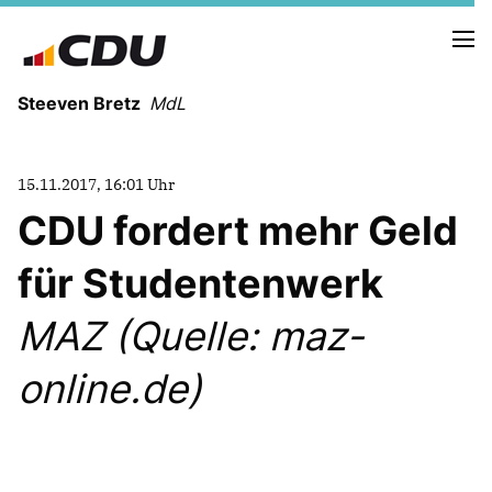
Steeven Bretz
MdL
15.11.2017, 16:01 Uhr
CDU fordert mehr Geld
für Studentenwerk
VITA
WAHLKREISBESUCHE
MAZ (Quelle: maz-
PRESSEFOTOS
MEIN BÜRGERBÜRO
online.de)
MEIN WAHLKREIS
ZIELE
Redebeiträge