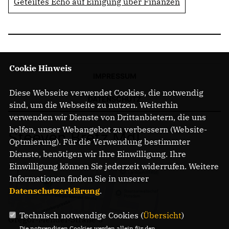
Geteiltes Echo auf Einigung über Finanzen
Cookie Hinweis
IMPRESSUM
Diese Webseite verwendet Cookies, die notwendig
DATENSCHUTZ
sind, um die Webseite zu nutzen. Weiterhin
verwenden wir Dienste von Drittanbietern, die uns
helfen, unser Webangebot zu verbessern (Website-
Steeven Bretz MdL
Optmierung). Für die Verwendung bestimmter
Dienste, benötigen wir Ihre Einwilligung. Ihre
Einwilligung können Sie jederzeit widerrufen. Weitere
Informationen finden Sie in unserer
Datenschutzerklärung
.
Technisch notwendige Cookies (
Übersicht
)
Gregor-Mendel-Straße 3
Die notwendigen Cookies werden allein für den