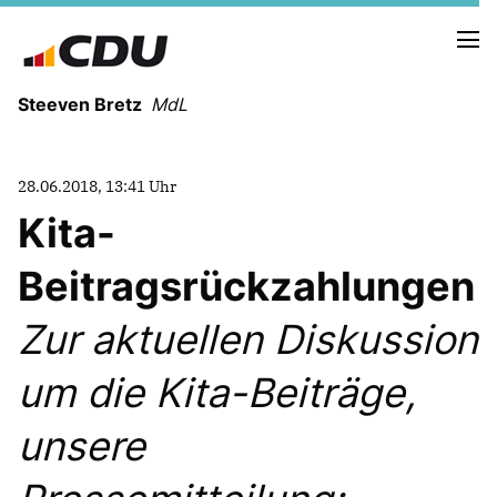
Steeven Bretz
MdL
28.06.2018, 13:41 Uhr
Kita-
Beitragsrückzahlungen
VITA
WAHLKREISBESUCHE
Zur aktuellen Diskussion
PRESSEFOTOS
MEIN BÜRGERBÜRO
um die Kita-Beiträge,
unsere
MEIN WAHLKREIS
ZIELE
Redebeiträge