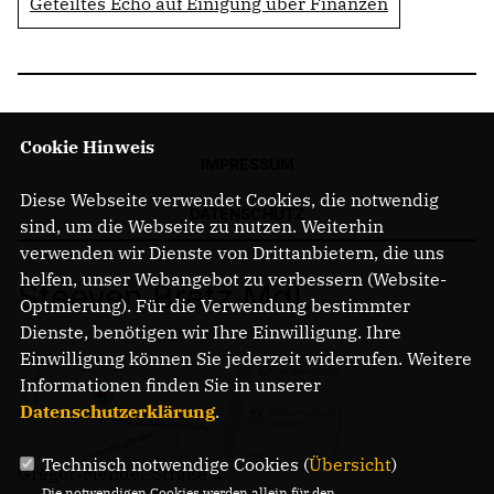
Geteiltes Echo auf Einigung über Finanzen
Cookie Hinweis
IMPRESSUM
Diese Webseite verwendet Cookies, die notwendig
DATENSCHUTZ
sind, um die Webseite zu nutzen. Weiterhin
verwenden wir Dienste von Drittanbietern, die uns
helfen, unser Webangebot zu verbessern (Website-
Steeven Bretz MdL
Optmierung). Für die Verwendung bestimmter
Dienste, benötigen wir Ihre Einwilligung. Ihre
Einwilligung können Sie jederzeit widerrufen. Weitere
Informationen finden Sie in unserer
Datenschutzerklärung
.
Technisch notwendige Cookies (
Übersicht
)
Gregor-Mendel-Straße 3
Die notwendigen Cookies werden allein für den