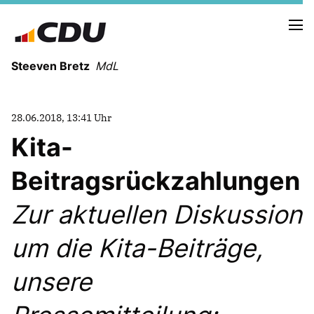
Steeven Bretz
MdL
28.06.2018, 13:41 Uhr
Kita-
Beitragsrückzahlungen
VITA
WAHLKREISBESUCHE
Zur aktuellen Diskussion
PRESSEFOTOS
MEIN BÜRGERBÜRO
um die Kita-Beiträge,
unsere
MEIN WAHLKREIS
ZIELE
Redebeiträge