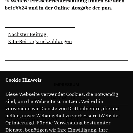
-> Weitere Presseberichterstattung finden Sie auch
bei rbb24
und in der Online-Ausgabe
der pnn.
Nächster Beitrag
Kita-Beitragsrückzahlungen
Cookie Hinweis
IMPRESSUM
Diese Webseite verwendet Cookies, die notwendig
DATENSCHUTZ
sind, um die Webseite zu nutzen. Weiterhin
verwenden wir Dienste von Drittanbietern, die uns
helfen, unser Webangebot zu verbessern (Website-
Steeven Bretz MdL
Optmierung). Für die Verwendung bestimmter
Dienste, benötigen wir Ihre Einwilligung. Ihre