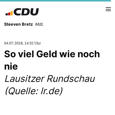
Steeven Bretz
MdL
04.07.2018, 14:32 Uhr
So viel Geld wie noch
nie
VITA
WAHLKREISBESUCHE
Lausitzer Rundschau
PRESSEFOTOS
MEIN BÜRGERBÜRO
(Quelle: lr.de)
MEIN WAHLKREIS
ZIELE
Redebeiträge