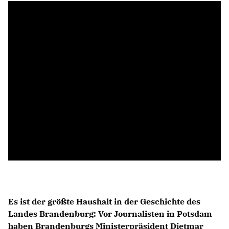
Anträge CDU
Kleine Anfragen
CDU Deutschland
CDU Fraktion im Brandenburger Landtag
CDU Brandenburg
CDU Potsdam
Es ist der größte Haushalt in der Geschichte des
Landes Brandenburg: Vor Journalisten in Potsdam
haben Brandenburgs Ministerpräsident Dietmar