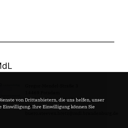
MdL
Gregor-Mendel-Straße 3
14469 Potsdam
Telefon: 0331 - 20085713
enste von Drittanbietern, die uns helfen, unser
E-Mail:
Einwilligung. Ihre Einwilligung können Sie
buero.steeven.bretz@mdl.brandenburg.de