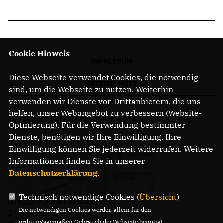
Cookie Hinweis
IMPRESSUM
Diese Webseite verwendet Cookies, die notwendig
DATENSCHUTZ
sind, um die Webseite zu nutzen. Weiterhin
verwenden wir Dienste von Drittanbietern, die uns
helfen, unser Webangebot zu verbessern (Website-
Steeven Bretz MdL
Optmierung). Für die Verwendung bestimmter
Dienste, benötigen wir Ihre Einwilligung. Ihre
Einwilligung können Sie jederzeit widerrufen. Weitere
Informationen finden Sie in unserer
Datenschutzerklärung
.
Technisch notwendige Cookies (
Übersicht
)
Gregor-Mendel-Straße 3
Die notwendigen Cookies werden allein für den
14469 Potsdam
ordnungsgemäßen Gebrauch der Webseite benötigt.