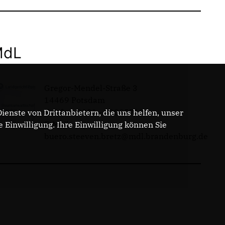
MdL
Gregor-Mendel-Straße 3
14469 Potsdam
Telefon: 0331 - 20085713
enste von Drittanbietern, die uns helfen, unser
E-Mail:
Einwilligung. Ihre Einwilligung können Sie
buero.steeven.bretz@mdl.brandenburg.de