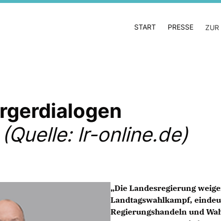
START
PRESSE
ZUR
ürgerdialogen
Quelle: lr-online.de)
Die Landesregierung weigert 
Landtagswahlkampf, eindeut
Regierungshandeln und Wahl