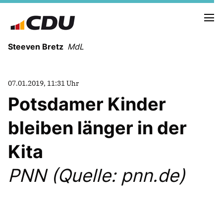
Steeven Bretz
MdL
07.01.2019, 11:31 Uhr
Potsdamer Kinder
bleiben länger in der
VITA
WAHLKREISBESUCHE
Kita
PRESSEFOTOS
MEIN BÜRGERBÜRO
PNN (Quelle: pnn.de)
MEIN WAHLKREIS
ZIELE
Redebeiträge