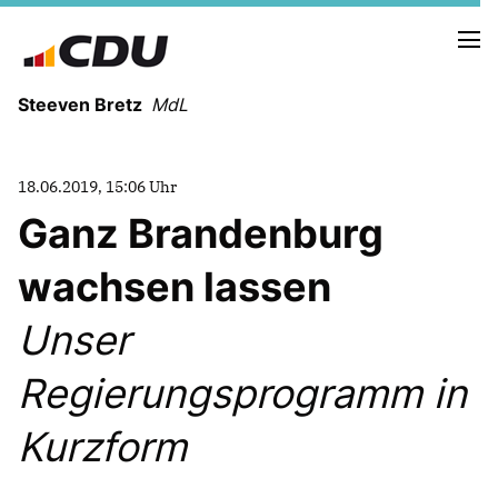
Steeven Bretz
MdL
18.06.2019, 15:06 Uhr
Ganz Brandenburg
wachsen lassen
VITA
WAHLKREISBESUCHE
Unser
PRESSEFOTOS
MEIN BÜRGERBÜRO
Regierungsprogramm in
Kurzform
MEIN WAHLKREIS
ZIELE
Redebeiträge