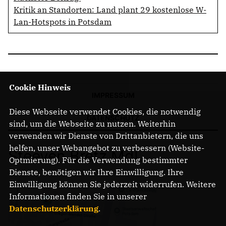
Kritik an Standorten: Land plant 29 kostenlose W-
Lan-Hotspots in Potsdam
Cookie Hinweis
IMPRESSUM
Diese Webseite verwendet Cookies, die notwendig
DATENSCHUTZ
sind, um die Webseite zu nutzen. Weiterhin
verwenden wir Dienste von Drittanbietern, die uns
helfen, unser Webangebot zu verbessern (Website-
Steeven Bretz MdL
Optmierung). Für die Verwendung bestimmter
Dienste, benötigen wir Ihre Einwilligung. Ihre
Einwilligung können Sie jederzeit widerrufen. Weitere
Informationen finden Sie in unserer
Datenschutzerklärung
.