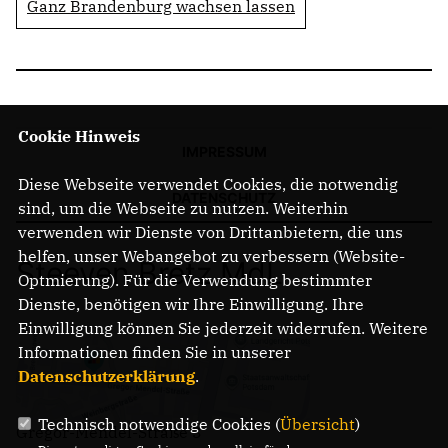
Ganz Brandenburg wachsen lassen
Cookie Hinweis
IMPRESSUM
Diese Webseite verwendet Cookies, die notwendig
DATENSCHUTZ
sind, um die Webseite zu nutzen. Weiterhin
verwenden wir Dienste von Drittanbietern, die uns
helfen, unser Webangebot zu verbessern (Website-
Steeven Bretz MdL
Optmierung). Für die Verwendung bestimmter
Dienste, benötigen wir Ihre Einwilligung. Ihre
Einwilligung können Sie jederzeit widerrufen. Weitere
Informationen finden Sie in unserer
Datenschutzerklärung
.
Technisch notwendige Cookies (
Übersicht
)
Gregor-Mendel-Straße 3