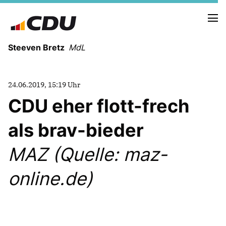
Steeven Bretz
MdL
24.06.2019, 15:19 Uhr
CDU eher flott-frech
als brav-bieder
VITA
WAHLKREISBESUCHE
MAZ (Quelle: maz-
PRESSEFOTOS
MEIN BÜRGERBÜRO
online.de)
MEIN WAHLKREIS
ZIELE
Redebeiträge