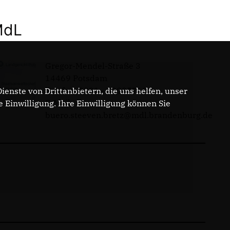
MdL
Gregor-Mendel-Straße 3
14469 Potsdam
Telefon: 0331 - 20085713
enste von Drittanbietern, die uns helfen, unser
E-Mail:
Einwilligung. Ihre Einwilligung können Sie
buero.steeven.bretz@mdl.brandenburg.de