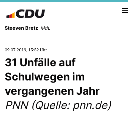
Steeven Bretz
MdL
09.07.2019, 15:52 Uhr
31 Unfälle auf
Schulwegen im
VITA
WAHLKREISBESUCHE
vergangenen Jahr
PRESSEFOTOS
MEIN BÜRGERBÜRO
PNN (Quelle: pnn.de)
MEIN WAHLKREIS
ZIELE
Redebeiträge