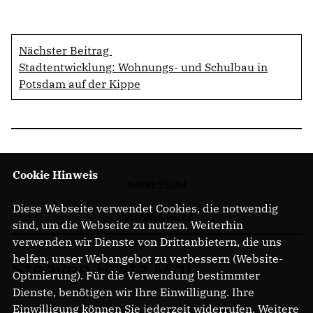
Nächster Beitrag
Stadtentwicklung: Wohnungs- und Schulbau in
Potsdam auf der Kippe
Cookie Hinweis
IMPRESSUM
Diese Webseite verwendet Cookies, die notwendig
DATENSCHUTZ
sind, um die Webseite zu nutzen. Weiterhin
verwenden wir Dienste von Drittanbietern, die uns
helfen, unser Webangebot zu verbessern (Website-
Steeven Bretz MdL
Optmierung). Für die Verwendung bestimmter
Dienste, benötigen wir Ihre Einwilligung. Ihre
Einwilligung können Sie jederzeit widerrufen. Weitere