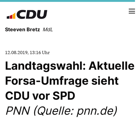
Steeven Bretz
MdL
12.08.2019, 13:16 Uhr
Landtagswahl: Aktuelle
Forsa-Umfrage sieht
VITA
WAHLKREISBESUCHE
CDU vor SPD
PRESSEFOTOS
MEIN BÜRGERBÜRO
PNN (Quelle: pnn.de)
MEIN WAHLKREIS
ZIELE
Redebeiträge