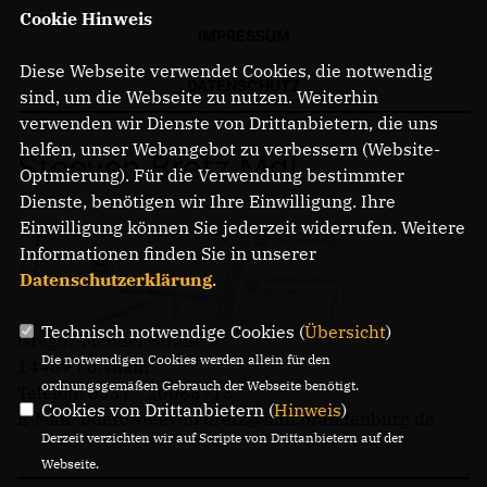
Cookie Hinweis
IMPRESSUM
Diese Webseite verwendet Cookies, die notwendig
DATENSCHUTZ
sind, um die Webseite zu nutzen. Weiterhin
verwenden wir Dienste von Drittanbietern, die uns
helfen, unser Webangebot zu verbessern (Website-
Steeven Bretz MdL
Optmierung). Für die Verwendung bestimmter
Dienste, benötigen wir Ihre Einwilligung. Ihre
Einwilligung können Sie jederzeit widerrufen. Weitere
Informationen finden Sie in unserer
Datenschutzerklärung
.
Technisch notwendige Cookies (
Übersicht
)
Gregor-Mendel-Straße 3
Die notwendigen Cookies werden allein für den
14469 Potsdam
ordnungsgemäßen Gebrauch der Webseite benötigt.
Telefon: 0331 - 20085713
Cookies von Drittanbietern (
Hinweis
)
E-Mail: buero.steeven.bretz@mdl.brandenburg.de
Derzeit verzichten wir auf Scripte von Drittanbietern auf der
Webseite.