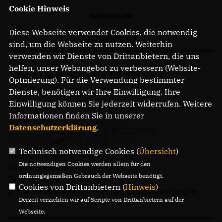
Cookie Hinweis
IMPRESSUM
Diese Webseite verwendet Cookies, die notwendig
DATENSCHUTZ
sind, um die Webseite zu nutzen. Weiterhin
verwenden wir Dienste von Drittanbietern, die uns
helfen, unser Webangebot zu verbessern (Website-
Steeven Bretz MdL
Optmierung). Für die Verwendung bestimmter
Dienste, benötigen wir Ihre Einwilligung. Ihre
Einwilligung können Sie jederzeit widerrufen. Weitere
Informationen finden Sie in unserer
Datenschutzerklärung
.
Technisch notwendige Cookies (
Übersicht
)
Gregor-Mendel-Straße 3
Die notwendigen Cookies werden allein für den
14469 Potsdam
ordnungsgemäßen Gebrauch der Webseite benötigt.
Telefon: 0331 - 20085713
Cookies von Drittanbietern (
Hinweis
)
E-Mail: buero.steeven.bretz@mdl.brandenburg.de
Derzeit verzichten wir auf Scripte von Drittanbietern auf der
Webseite.