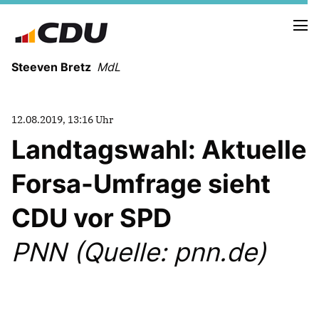
Steeven Bretz
MdL
12.08.2019, 13:16 Uhr
Landtagswahl: Aktuelle
Forsa-Umfrage sieht
VITA
WAHLKREISBESUCHE
CDU vor SPD
PRESSEFOTOS
MEIN BÜRGERBÜRO
PNN (Quelle: pnn.de)
MEIN WAHLKREIS
ZIELE
Redebeiträge