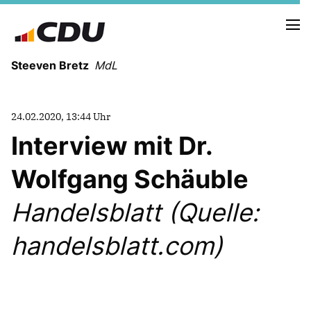
Steeven Bretz
MdL
24.02.2020, 13:44 Uhr
Interview mit Dr.
Wolfgang Schäuble
VITA
WAHLKREISBESUCHE
Handelsblatt (Quelle:
PRESSEFOTOS
MEIN BÜRGERBÜRO
handelsblatt.com)
MEIN WAHLKREIS
ZIELE
Redebeiträge