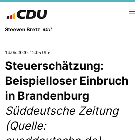
Steeven Bretz
MdL
14.05.2020, 12:05 Uhr
Steuerschätzung:
Beispielloser Einbruch
VITA
WAHLKREISBESUCHE
in Brandenburg
PRESSEFOTOS
MEIN BÜRGERBÜRO
Süddeutsche Zeitung
(Quelle:
MEIN WAHLKREIS
ZIELE
Redebeiträge