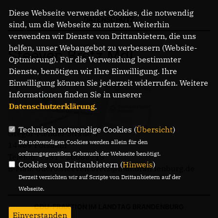
Diese Webseite verwendet Cookies, die notwendig
DATENSCHUTZ
sind, um die Webseite zu nutzen. Weiterhin
verwenden wir Dienste von Drittanbietern, die uns
helfen, unser Webangebot zu verbessern (Website-
Steeven Bretz MdL
Optmierung). Für die Verwendung bestimmter
Dienste, benötigen wir Ihre Einwilligung. Ihre
Einwilligung können Sie jederzeit widerrufen. Weitere
Informationen finden Sie in unserer
Datenschutzerklärung
.
Technisch notwendige Cookies (
Übersicht
)
Gregor-Mendel-Straße 3
Die notwendigen Cookies werden allein für den
14469 Potsdam
ordnungsgemäßen Gebrauch der Webseite benötigt.
Telefon: 0331 - 20085713
Cookies von Drittanbietern (
Hinweis
)
E-Mail: buero.steeven.bretz@mdl.brandenburg.de
Derzeit verzichten wir auf Scripte von Drittanbietern auf der
Webseite.
CDU-FRAKTION IM LANDTAG BRANDENBURG
Einverstanden