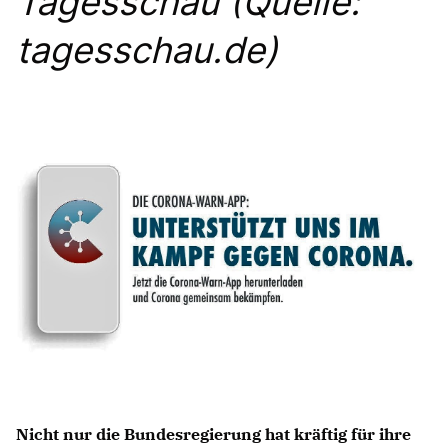
Tagesschau (Quelle:
Anträge CDU
Kleine Anfragen
tagesschau.de)
CDU Deutschland
CDU Fraktion im Brandenburger Landtag
CDU Brandenburg
CDU Potsdam
Nicht nur die Bundesregierung hat kräftig für ihre