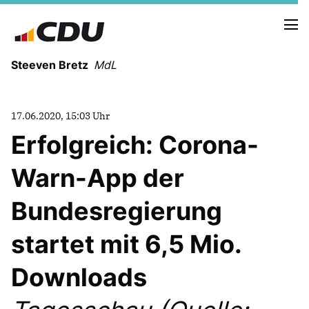
Steeven Bretz
MdL
17.06.2020, 15:03 Uhr
Erfolgreich: Corona-
Warn-App der
VITA
WAHLKREISBESUCHE
Bundesregierung
PRESSEFOTOS
MEIN BÜRGERBÜRO
startet mit 6,5 Mio.
Downloads
MEIN WAHLKREIS
ZIELE
Redebeiträge