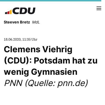
Steeven Bretz
MdL
18.06.2020, 11:35 Uhr
Clemens Viehrig
(CDU): Potsdam hat zu
VITA
WAHLKREISBESUCHE
wenig Gymnasien
PRESSEFOTOS
MEIN BÜRGERBÜRO
PNN (Quelle: pnn.de)
MEIN WAHLKREIS
ZIELE
Redebeiträge