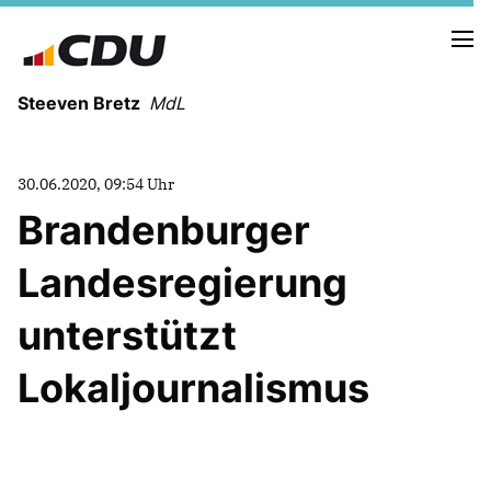
Steeven Bretz
MdL
30.06.2020, 09:54 Uhr
Brandenburger
Landesregierung
VITA
WAHLKREISBESUCHE
unterstützt
PRESSEFOTOS
MEIN BÜRGERBÜRO
Lokaljournalismus
MEIN WAHLKREIS
ZIELE
Redebeiträge