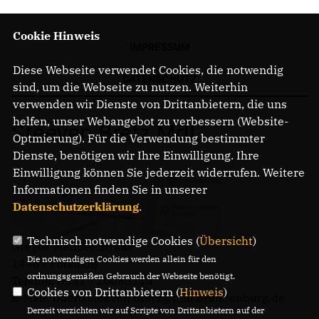
Cookie Hinweis
IMPRESSUM
Diese Webseite verwendet Cookies, die notwendig
DATENSCHUTZ
sind, um die Webseite zu nutzen. Weiterhin
verwenden wir Dienste von Drittanbietern, die uns
helfen, unser Webangebot zu verbessern (Website-
Steeven Bretz MdL
Optmierung). Für die Verwendung bestimmter
Dienste, benötigen wir Ihre Einwilligung. Ihre
Einwilligung können Sie jederzeit widerrufen. Weitere
Informationen finden Sie in unserer
Datenschutzerklärung
.
Technisch notwendige Cookies (
Übersicht
)
Gregor-Mendel-Straße 3
Die notwendigen Cookies werden allein für den
14469 Potsdam
ordnungsgemäßen Gebrauch der Webseite benötigt.
Telefon: 0331 - 20085713
Cookies von Drittanbietern (
Hinweis
)
E-Mail: buero.steeven.bretz@mdl.brandenburg.de
Derzeit verzichten wir auf Scripte von Drittanbietern auf der