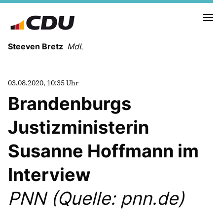
Steeven Bretz
MdL
03.08.2020, 10:35 Uhr
Brandenburgs
Justizministerin
VITA
WAHLKREISBESUCHE
Susanne Hoffmann im
PRESSEFOTOS
MEIN BÜRGERBÜRO
Interview
PNN (Quelle: pnn.de)
MEIN WAHLKREIS
ZIELE
Redebeiträge