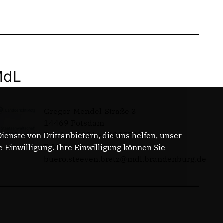
MdL
Gregor-Mendel-Straße 3
14469 Potsdam
Telefon: 0331 - 20085713
enste von Drittanbietern, die uns helfen, unser
E-Mail:
Einwilligung. Ihre Einwilligung können Sie
buero.steeven.bretz@mdl.brandenburg.de