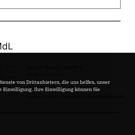
MdL
Gregor-Mendel-Straße 3
14469 Potsdam
Telefon: 0331 - 20085713
enste von Drittanbietern, die uns helfen, unser
E-Mail:
Einwilligung. Ihre Einwilligung können Sie
buero.steeven.bretz@mdl.brandenburg.de