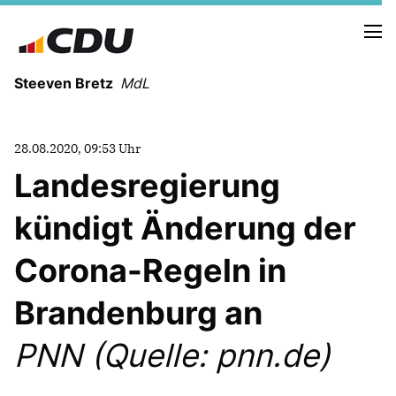
Steeven Bretz
MdL
28.08.2020, 09:53 Uhr
Landesregierung
kündigt Änderung der
VITA
WAHLKREISBESUCHE
Corona-Regeln in
PRESSEFOTOS
MEIN BÜRGERBÜRO
Brandenburg an
PNN (Quelle: pnn.de)
MEIN WAHLKREIS
ZIELE
Redebeiträge