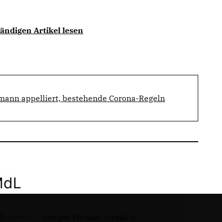
ändigen Artikel lesen
mann appelliert, bestehende Corona-Regeln
MdL
Gregor-Mendel-Straße 3