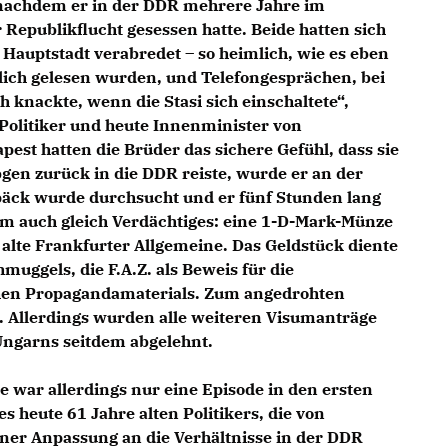
 nachdem er in der DDR mehrere Jahre im
Republikflucht gesessen hatte. Beide hatten sich
 Hauptstadt verabredet – so heimlich, wie es eben
ürlich gelesen wurden, und Telefongesprächen, bei
knackte, wenn die Stasi sich einschaltete“,
Politiker und heute Innenminister von
est hatten die Brüder das sichere Gefühl, dass sie
gen zurück in die DDR reiste, wurde er an der
päck wurde durchsucht und er fünf Stunden lang
 ihm auch gleich Verdächtiges: eine 1-D-Mark-Münze
 alte Frankfurter Allgemeine. Das Geldstück diente
uggels, die F.A.Z. als Beweis für die
chen Propagandamaterials. Zum angedrohten
. Allerdings wurden alle weiteren Visumanträge
Ungarns seitdem abgelehnt.
e war allerdings nur eine Episode in den ersten
s heute 61 Jahre alten Politikers, die von
er Anpassung an die Verhältnisse in der DDR