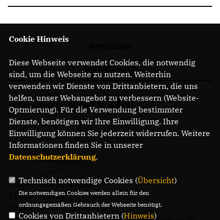
Cookie Hinweis
IMPRESSUM
Diese Webseite verwendet Cookies, die notwendig
DATENSCHUTZ
sind, um die Webseite zu nutzen. Weiterhin
verwenden wir Dienste von Drittanbietern, die uns
helfen, unser Webangebot zu verbessern (Website-
Steeven Bretz MdL
Optmierung). Für die Verwendung bestimmter
Dienste, benötigen wir Ihre Einwilligung. Ihre
Einwilligung können Sie jederzeit widerrufen. Weitere
Informationen finden Sie in unserer
Datenschutzerklärung
.
Technisch notwendige Cookies (
Übersicht
)
Gregor-Mendel-Straße 3
Die notwendigen Cookies werden allein für den
14469 Potsdam
ordnungsgemäßen Gebrauch der Webseite benötigt.
Telefon: 0331 - 20085713
Cookies von Drittanbietern (
Hinweis
)
E-Mail: buero.steeven.bretz@mdl.brandenburg.de