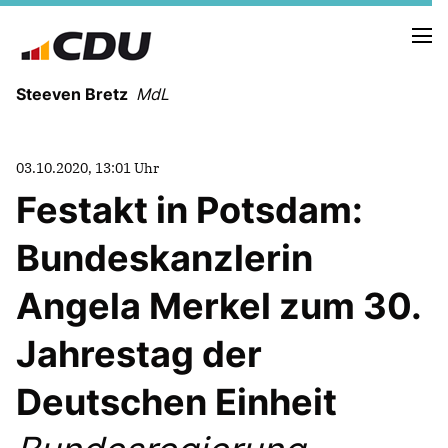
Steeven Bretz
MdL
03.10.2020, 13:01 Uhr
Festakt in Potsdam:
Bundeskanzlerin
VITA
WAHLKREISBESUCHE
Angela Merkel zum 30.
PRESSEFOTOS
MEIN BÜRGERBÜRO
Jahrestag der
Deutschen Einheit
MEIN WAHLKREIS
ZIELE
Redebeiträge