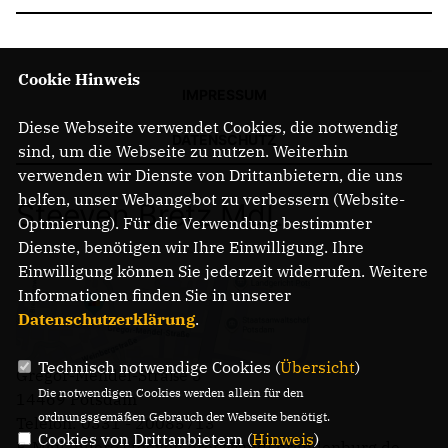
Cookie Hinweis
IMPRESSUM
Diese Webseite verwendet Cookies, die notwendig
DATENSCHUTZ
sind, um die Webseite zu nutzen. Weiterhin
verwenden wir Dienste von Drittanbietern, die uns
helfen, unser Webangebot zu verbessern (Website-
Steeven Bretz MdL
Optmierung). Für die Verwendung bestimmter
Dienste, benötigen wir Ihre Einwilligung. Ihre
Einwilligung können Sie jederzeit widerrufen. Weitere
Informationen finden Sie in unserer
Datenschutzerklärung
.
Technisch notwendige Cookies (
Übersicht
)
Gregor-Mendel-Straße 3
Die notwendigen Cookies werden allein für den
14469 Potsdam
ordnungsgemäßen Gebrauch der Webseite benötigt.
Telefon: 0331 - 20085713
Cookies von Drittanbietern (
Hinweis
)
E-Mail: buero.steeven.bretz@mdl.brandenburg.de