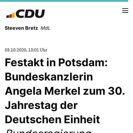
Steeven Bretz
MdL
03.10.2020, 13:01 Uhr
Festakt in Potsdam:
Bundeskanzlerin
VITA
WAHLKREISBESUCHE
Angela Merkel zum 30.
PRESSEFOTOS
MEIN BÜRGERBÜRO
Jahrestag der
Deutschen Einheit
MEIN WAHLKREIS
ZIELE
Redebeiträge